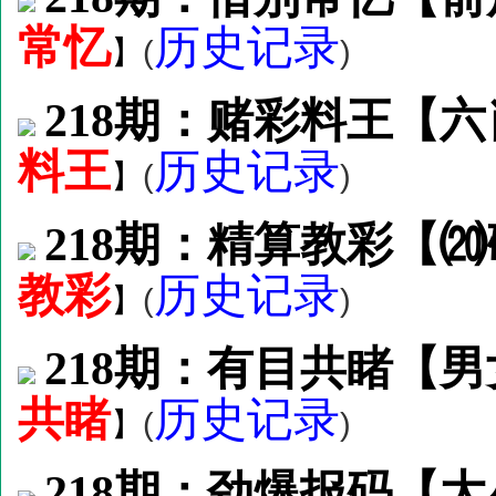
常忆
历史记录
(
)
】
218期：赌彩料王【
料王
历史记录
(
)
】
218期：精算教彩【
教彩
历史记录
(
)
】
218期：有目共睹【
共睹
历史记录
(
)
】
218期：劲爆报码【