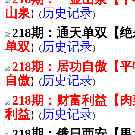
山泉
历史记录
(
)
】
218期：通天单双【
单双
历史记录
(
)
】
218期：居功自傲【
自傲
历史记录
(
)
】
218期：财富利益【
利益
历史记录
(
)
】
218期：俄日西安【