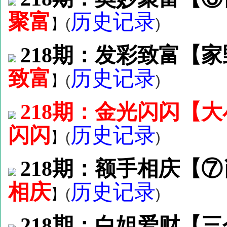
聚富
历史记录
(
)
】
218期：发彩致富【
致富
历史记录
(
)
】
218期：金光闪闪【
闪闪
历史记录
(
)
】
218期：额手相庆【
相庆
历史记录
(
)
】
218期：白姐爱财【