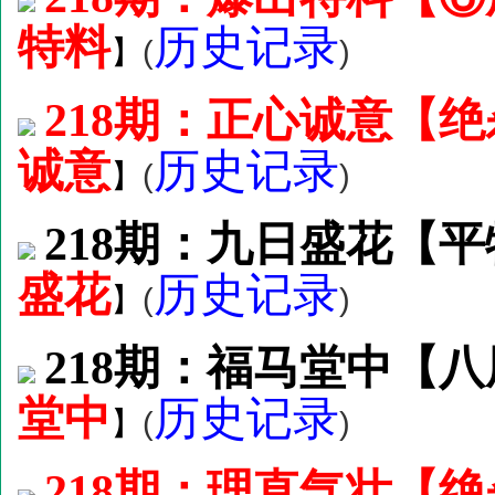
特料
历史记录
(
)
】
218期：正心诚意【
诚意
历史记录
(
)
】
218期：九日盛花【
盛花
历史记录
(
)
】
218期：福马堂中【
堂中
历史记录
(
)
】
218期：理直气壮【