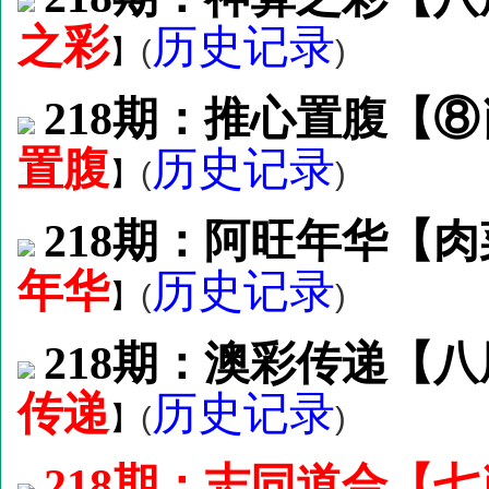
之彩
历史记录
(
)
】
218期：推心置腹【
置腹
历史记录
(
)
】
218期：阿旺年华【
年华
历史记录
(
)
】
218期：澳彩传递【
传递
历史记录
(
)
】
218期：志同道合【