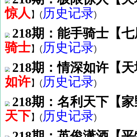
惊人
历史记录
(
)
】
218期：能手骑士【
骑士
历史记录
(
)
】
218期：情深如许【
如许
历史记录
(
)
】
218期：名利天下【
天下
历史记录
(
)
】
218期：英俊潇酒【