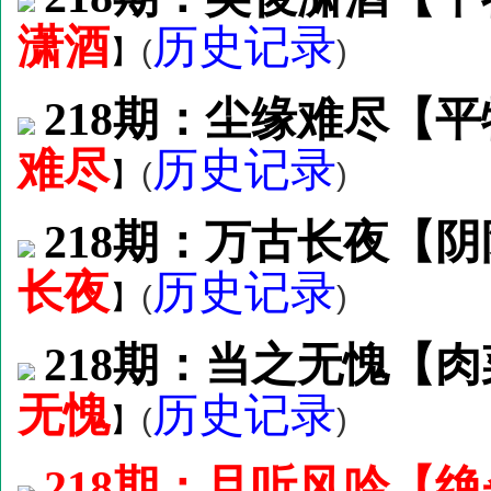
潇酒
历史记录
(
)
】
218期：尘缘难尽【
难尽
历史记录
(
)
】
218期：万古长夜【
长夜
历史记录
(
)
】
218期：当之无愧【
无愧
历史记录
(
)
】
218期：且听风吟【