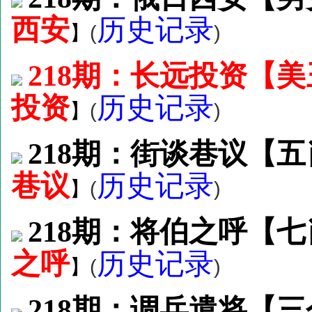
西安
历史记录
(
)
】
218期：长远投资【
投资
历史记录
(
)
】
218期：街谈巷议【
巷议
历史记录
(
)
】
218期：将伯之呼【
之呼
历史记录
(
)
】
218期：调兵遣将【