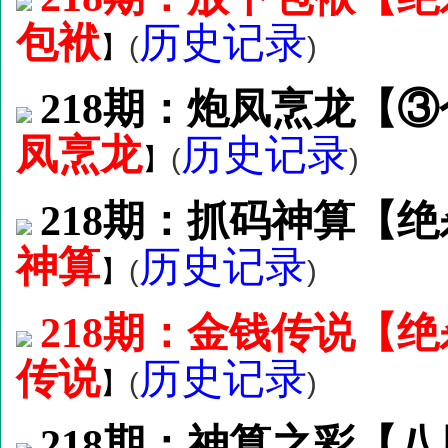
包袱
历史记录
(
)
】
218期：炮凤烹龙【
凤烹龙
历史记录
(
)
】
218期：抓码神算【
神算
历史记录
(
)
】
218期：金钱传说【
传说
历史记录
(
)
】
218期：神算之彩【