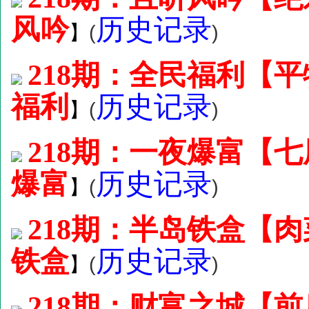
风吟
历史记录
(
)
】
218期：全民福利【
福利
历史记录
(
)
】
218期：一夜爆富【
爆富
历史记录
(
)
】
218期：半岛铁盒【
铁盒
历史记录
(
)
】
218期：财富之城【