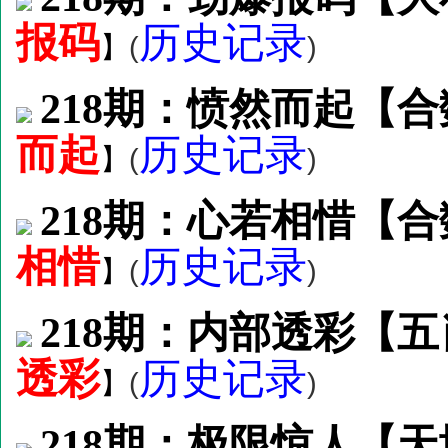
报码
历史记录
(
)
】
218期：愤然而起【
而起
历史记录
(
)
】
218期：心若相惜【
相惜
历史记录
(
)
】
218期：内部透彩【
透彩
历史记录
(
)
】
218期：极限惊人【