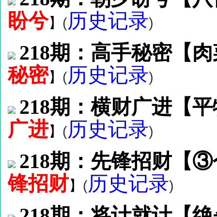
盼兮
历史记录
(
)
】
218期：高手秘密【
秘密
历史记录
(
)
】
218期：横财广进【
广进
历史记录
(
)
】
218期：先锋招财【
锋招财
历史记录
(
)
】
218期：将计就计【