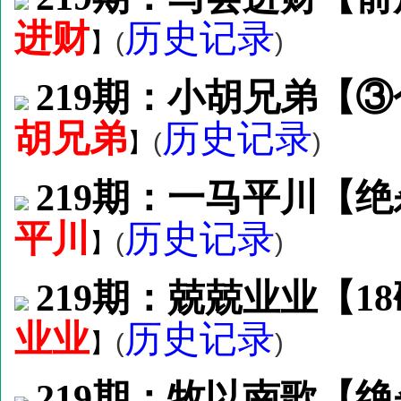
进财
历史记录
(
)
】
219期：小胡兄弟【
胡兄弟
历史记录
(
)
】
219期：一马平川【
平川
历史记录
(
)
】
219期：兢兢业业【1
业业
历史记录
(
)
】
219期：牧以南歌【