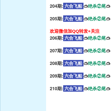
204期:
六合飞船
🥽
绝杀②尾

205期:
六合飞船
🥽
绝杀②尾

欢迎微信加QQ转发+关注
206期:
六合飞船
🥽
绝杀②尾

207期:
六合飞船
🥽
绝杀②尾

208期:
六合飞船
🥽
绝杀②尾

209期:
六合飞船
🥽
绝杀②尾

210期:
六合飞船
🥽
绝杀②尾
