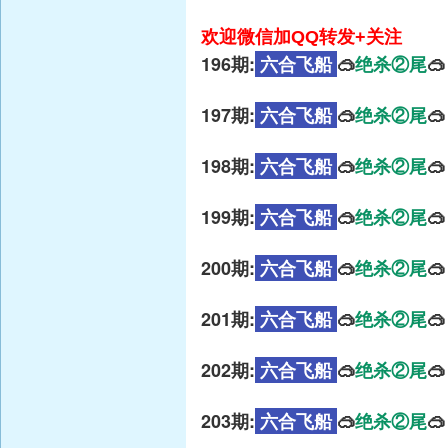
欢迎微信加QQ转发+关注
196期:
六合飞船
🥽
绝杀②尾

197期:
六合飞船
🥽
绝杀②尾

198期:
六合飞船
🥽
绝杀②尾

199期:
六合飞船
🥽
绝杀②尾

200期:
六合飞船
🥽
绝杀②尾

201期:
六合飞船
🥽
绝杀②尾

202期:
六合飞船
🥽
绝杀②尾

203期:
六合飞船
🥽
绝杀②尾
